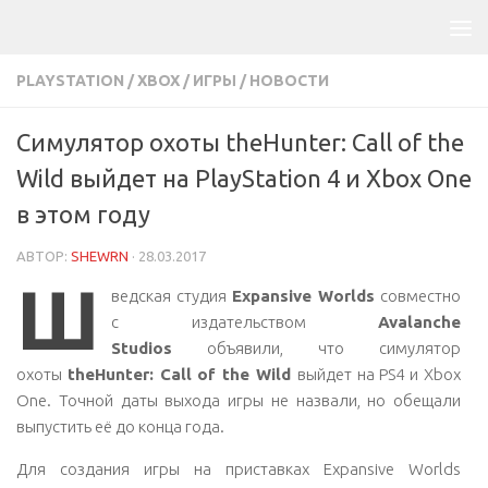
PLAYSTATION
/
XBOX
/
ИГРЫ
/
НОВОСТИ
Симулятор охоты theHunter: Call of the
Wild выйдет на PlayStation 4 и Xbox One
в этом году
АВТОР:
SHEWRN
·
28.03.2017
Ш
ведская студия
Expansive Worlds
совместно
с издательством
Avalanche
Studios
объявили, что симулятор
охоты
theHunter: Call of the Wild
выйдет на PS4 и Xbox
One. Точной даты выхода игры не назвали, но обещали
выпустить её до конца года.
Для создания игры на приставках
Expansive Worlds