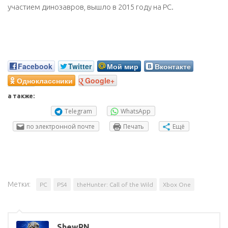
участием динозавров, вышло в 2015 году на PC.
Facebook
Twitter
Мой мир
Вконтакте
Одноклассники
Google+
а также:
Telegram
WhatsApp
по электронной почте
Печать
Ещё
Метки:
PC
PS4
theHunter: Call of the Wild
Xbox One
ShewRN