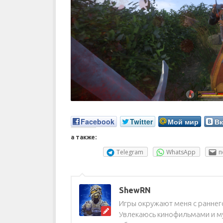
Facebook
Twitter
Мой мир
Вк
а также:
Telegram
WhatsApp
п
ShewRN
Игры окружают меня с раннего
Увлекаюсь кинофильмами и му