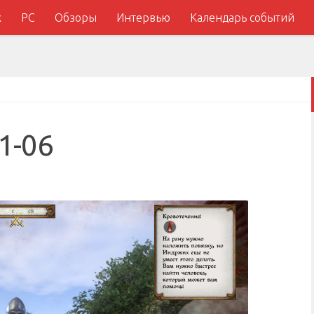
x
PC
Обзоры
Интервью
Календарь событий
1-06