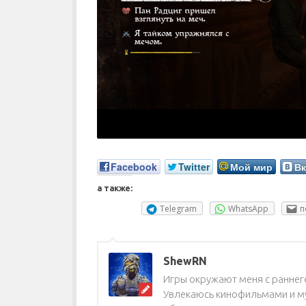
Facebook
Twitter
Мой мир
Вк
а также:
Telegram
WhatsApp
п
ShewRN
Игры окружают меня с раннего
Увлекаюсь кинофильмами и му