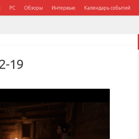
x
PC
Обзоры
Интервью
Календарь событий
2-19