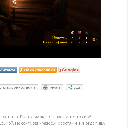
онтакте
Одноклассники
Google+
о электронной почте
Печать
Ещё
 детства. В каждом жанре нахожу что-то своё.
зыкой. На сайте занимаюсь новостями и иногда пишу