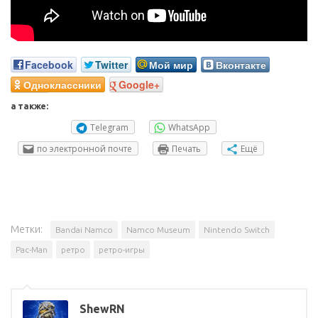
Facebook
Twitter
Мой мир
Вконтакте
Одноклассники
Google+
а также:
Telegram
WhatsApp
по электронной почте
Печать
Ещё
Метки:
Bandai Namco
Namco Museum
Nintendo Switch
Pac-Man
ретро
ретро-игры
ShewRN