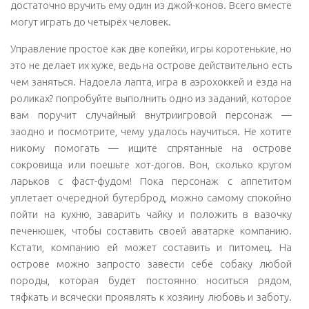
достаточно вручить ему один из джой-конов. Всего вместе
могут играть до четырёх человек.
Управление простое как две копейки, игры коротенькие, но
это не делает их хуже, ведь на острове действительно есть
чем заняться. Надоела лапта, игра в аэрохоккей и езда на
роликах? попробуйте выполнить одно из заданий, которое
вам поручит случайный внутриигровой персонаж —
заодно и посмотрите, чему удалось научиться. Не хотите
никому помогать — ищите спрятанные на острове
сокровища или поешьте хот-догов. Вон, сколько кругом
ларьков с фаст-фудом! Пока персонаж с аппетитом
уплетает очередной бутерброд, можно самому спокойно
пойти на кухню, заварить чайку и положить в вазочку
печенюшек, чтобы составить своей аватарке компанию.
Кстати, компанию ей может составить и питомец. На
острове можно запросто завести себе собаку любой
породы, которая будет постоянно носиться рядом,
тяфкать и всячески проявлять к хозяину любовь и заботу.