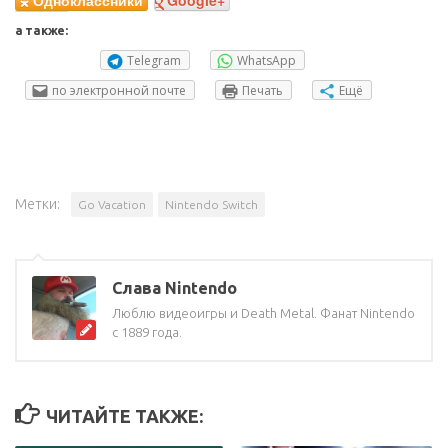
Спасибо Nintendo Россия за предоставленную копию игры.
Facebook
Twitter
Мой мир
Вконтакте
Одноклассники
Google+
а также:
Telegram
WhatsApp
по электронной почте
Печать
Ещё
Метки:
Go Vacation
Nintendo Switch
Слава Nintendo
Люблю видеоигры и Death Metal. Фанат Nintendo
с 1889 года.