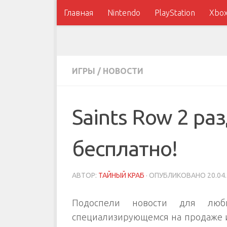
Главная
Nintendo
PlayStation
Xbo
ИГРЫ
/
НОВОСТИ
Saints Row 2 ра
бесплатно!
АВТОР:
ТАЙНЫЙ КРАБ
· ОПУБЛИКОВАНО
20.04
Подоспели новости для лю
специализирующемся на продаже 