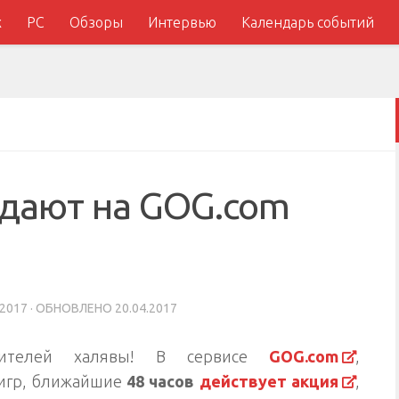
x
PC
Обзоры
Интервью
Календарь событий
здают на GOG.com
.2017
· ОБНОВЛЕНО
20.04.2017
бителей халявы! В сервисе
GOG.com
,
игр, ближайшие
48 часов
действует акция
,