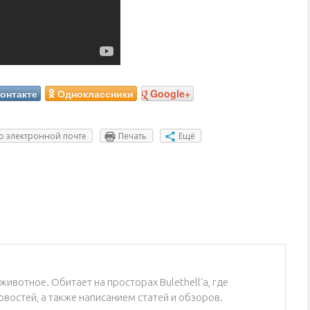
онтакте
Одноклассники
Google+
о электронной почте
Печать
Ещё
ивотное. Обитает на просторах Bulethell'a, где
востей, а также написанием статей и обзоров.