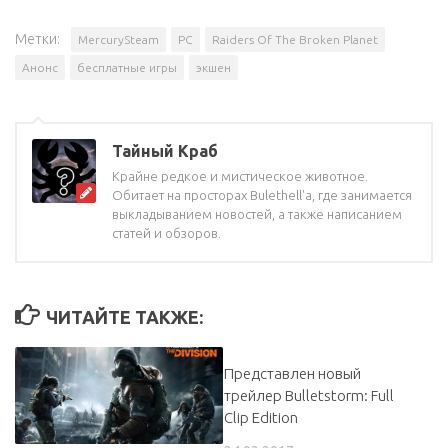
Метки:
MercurySteam
PC
Raiders Of The Broken Planet
Анонс
бесплатные игры
экшен
Тайный Краб
Крайне редкое и мистическое животное.
Обитает на просторах Bulethell'a, где занимается
выкладыванием новостей, а также написанием
статей и обзоров.
ЧИТАЙТЕ ТАКЖЕ:
Представлен новый
трейлер Bulletstorm: Full
Clip Edition