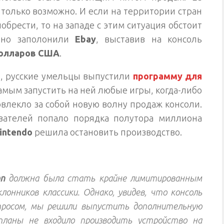
 только возможно. И если на территории стран
брести, то на западе с этим ситуация обстоит
льно заполонили
Ebay
, выставив на консоль
долларов США
.
, русские умельцы выпустили
программу для
самым запустить на ней любые игры, когда-либо
влекло за собой новую волну продаж консоли.
вателей попало порядка полутора миллиона
intendo
решила остановить производство.
on
должна была стать крайне лимитированным
онников классики. Однако, увидев, что консоль
просом, мы решили выпустить дополнительную
планы не входило производить устройство на