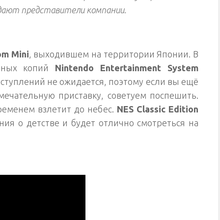
ждают представители компании.
om Mini
, выходившем на территории Японии. В
нных копий
Nintendo Entertainment System
оступлений не ожидается, поэтому если вы ещё
амечательную приставку, советуем поспешить.
временем взлетит до небес.
NES Classic Edition
ия о детстве и будет отлично смотреться на