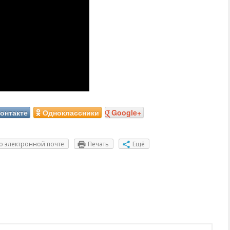
онтакте
Одноклассники
Google+
о электронной почте
Печать
Ещё