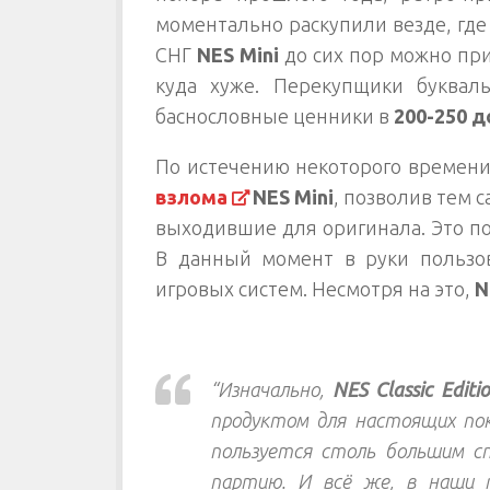
моментально раскупили везде, где
СНГ
NES Mini
до сих пор можно прио
куда хуже. Перекупщики буква
баснословные ценники в
200-250 
По истечению некоторого времени
взлома
NES Mini
, позволив тем 
выходившие для оригинала. Это по
В данный момент в руки пользо
игровых систем. Несмотря на это,
N
“Изначально,
NES Classic Editi
продуктом для настоящих покл
пользуется столь большим с
партию. И всё же, в наши 