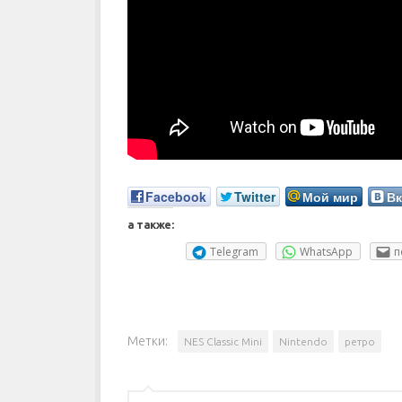
Facebook
Twitter
Мой мир
Вк
а также:
Telegram
WhatsApp
п
Метки:
NES Classic Mini
Nintendo
ретро