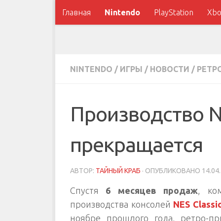
Главная
Nintendo
PlayStation
Xbo
NINTENDO
/
ИГРЫ
/
НОВОСТИ
/
РЕТР
Производство NE
прекращается
АВТОР:
ТАЙНЫЙ КРАБ
· ОПУБЛИКОВАНО
14.04
Спустя
6 месяцев продаж
, к
производства консолей
NES Classic
ноябре прошлого года, ретро-пр