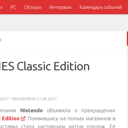
x
PC
Обзоры
Интервью
Календарь событий
О
S Classic Edition
.2017
· ОБНОВЛЕНО
27.06.2017
омпания
Nintendo
объявила о прекращении
 Edition
. Появившись на полках магазинов в
иставка стала настоящим хитом продаж. Её