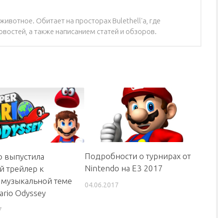
ивотное. Обитает на просторах Bulethell'a, где
востей, а также написанием статей и обзоров.
Подробности о турнирах от
o выпустила
Nintendo на E3 2017
й трейлер к
 музыкальной теме
04.06.2017
ario Odyssey
7