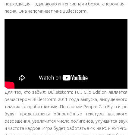
подходящая – одинаково интенсивная и безостановочная –
песня. Она напоминает мне Bulletstorm.
Для тех, кто забыл: Bulletstorm: Full Clip Edition является
ремастером Bulletstorm 2011 года выпуска, выпущенного
теми же разработчиками. По словам People Can Fly, в игре
будут представлены обновлённые текстуры высокого
разрешения, увеличится число полигонов, улучшится звук
и частота кадров. Игра будет работать в 4K на PC и PS4 Pro.