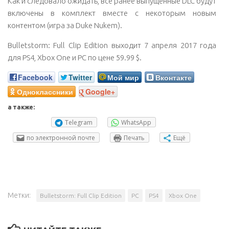
Как и следовало ожидать, все ранее выпущенные DLC будут
включены в комплект вместе с некоторым новым
контентом (игра за Duke Nukem).
Bulletstorm: Full Clip Edition выходит 7 апреля 2017 года
для PS4, Xbox One и PC по цене 59.99 $.
Facebook
Twitter
Мой мир
Вконтакте
Одноклассники
Google+
а также:
Telegram
WhatsApp
по электронной почте
Печать
Ещё
Метки:
Bulletstorm: Full Clip Edition
PC
PS4
Xbox One