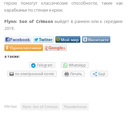
герою помогут классические способности, такие как
карабканье по стенам и крюк.
Flynn: Son of Crimson
выйдет в раннем или к середине
2019.
Facebook
Twitter
Мой мир
Вконтакте
Одноклассники
Google+
а также:
Telegram
WhatsApp
по электронной почте
Печать
Ещё
Метки:
Flynn: Son of Crimson
Thunderhorse