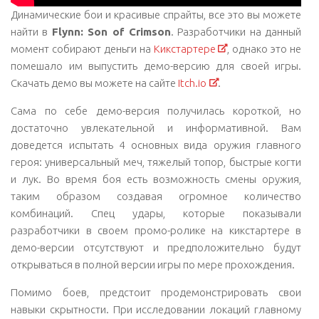
Динамические бои и красивые спрайты, все это вы можете
найти в
Flynn: Son of Crimson
. Разработчики на данный
момент собирают деньги на
Кикстартере
, однако это не
помешало им выпустить демо-версию для своей игры.
Скачать демо вы можете на сайте
Itch.io
.
Сама по себе демо-версия получилась короткой, но
достаточно увлекательной и информативной. Вам
доведется испытать 4 основных вида оружия главного
героя: универсальный меч, тяжелый топор, быстрые когти
и лук. Во время боя есть возможность смены оружия,
таким образом создавая огромное количество
комбинаций. Спец удары, которые показывали
разработчики в своем промо-ролике на кикстартере в
демо-версии отсутствуют и предположительно будут
открываться в полной версии игры по мере прохождения.
Помимо боев, предстоит продемонстрировать свои
навыки скрытности. При исследовании локаций главному