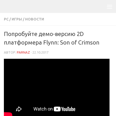
PC
/
ИГРЫ
/
НОВОСТИ
Попробуйте демо-версию 2D
платформера Flynn: Son of Crimson
АВТОР:
PARNAZ
·
22.10.2017