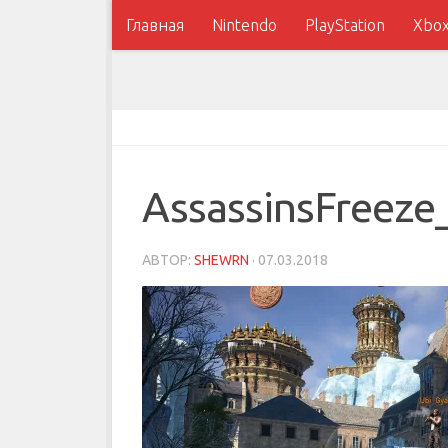
Главная
Nintendo
PlayStation
Xbo
AssassinsFreez
АВТОР:
SHEWRN
·
07.03.2018