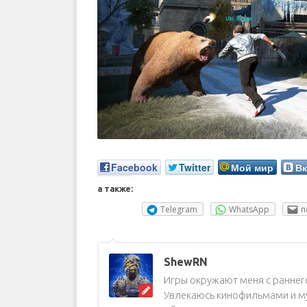
Facebook
Twitter
Мой мир
Вк
а также:
Telegram
WhatsApp
п
ShewRN
Игры окружают меня с раннего
Увлекаюсь кинофильмами и му