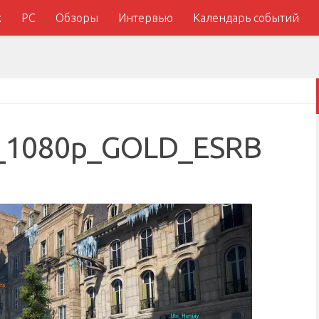
x
PC
Обзоры
Интервью
Календарь событий
e_1080p_GOLD_ESRB