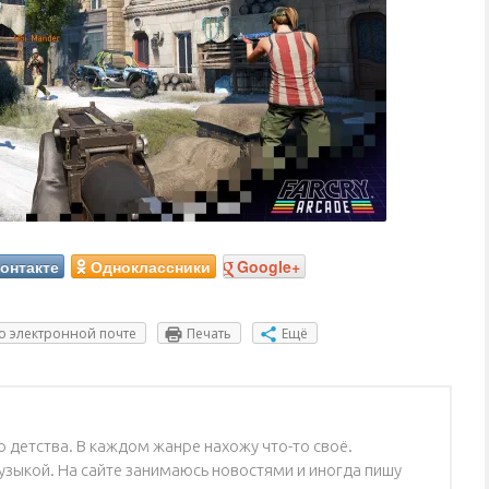
онтакте
Одноклассники
Google+
о электронной почте
Печать
Ещё
 детства. В каждом жанре нахожу что-то своё.
зыкой. На сайте занимаюсь новостями и иногда пишу