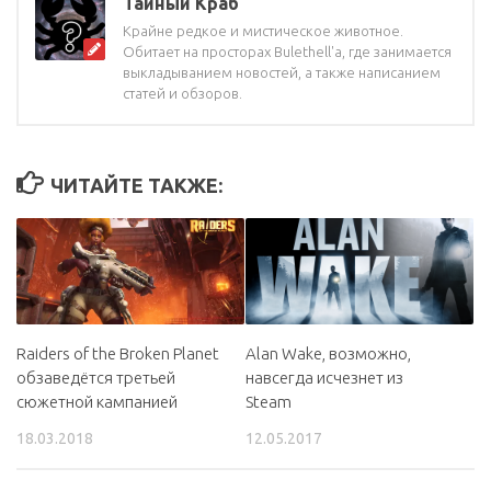
Тайный Краб
Крайне редкое и мистическое животное.
Обитает на просторах Bulethell'a, где занимается
выкладыванием новостей, а также написанием
статей и обзоров.
ЧИТАЙТЕ ТАКЖЕ:
Raiders of the Broken Planet
Alan Wake, возможно,
обзаведётся третьей
навсегда исчезнет из
сюжетной кампанией
Steam
18.03.2018
12.05.2017