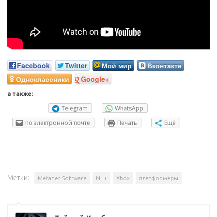
Facebook
Twitter
Мой мир
Вконтакте
Одноклассники
Google+
а также:
Telegram
WhatsApp
по электронной почте
Печать
Ещё
Метки:
Metanet Software
N++
Xbox
платформеры