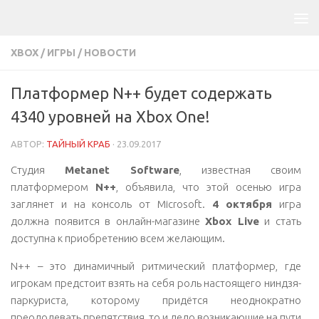
XBOX
/
ИГРЫ
/
НОВОСТИ
Платформер N++ будет содержать
4340 уровней на Xbox One!
АВТОР:
ТАЙНЫЙ КРАБ
·
23.09.2017
Студия
Metanet Software
, известная своим
платформером
N++
, объявила, что этой осенью игра
заглянет и на консоль от Microsoft.
4 октября
игра
должна появится в онлайн-магазине
Xbox Live
и стать
доступна к приобретению всем желающим.
N++ – это динамичный ритмический платформер, где
игрокам предстоит взять на себя роль настоящего ниндзя-
паркуриста, которому придётся неоднократно
преодолевать препятствия, то и дело возникающие на пути