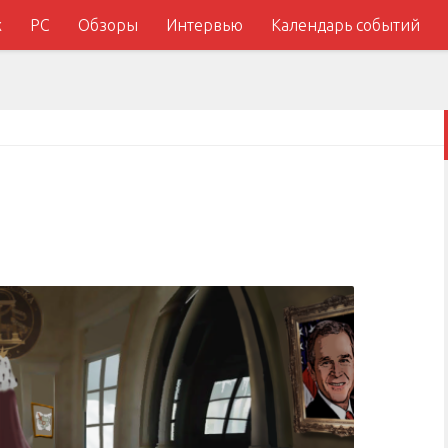
x
PC
Обзоры
Интервью
Календарь событий