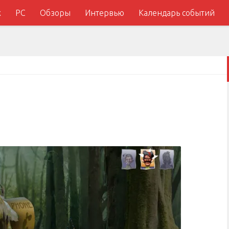
x
PC
Обзоры
Интервью
Календарь событий