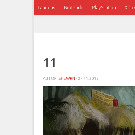
Главная
Nintendo
PlayStation
Xbo
11
АВТОР:
SHEWRN
·
07.11.2017