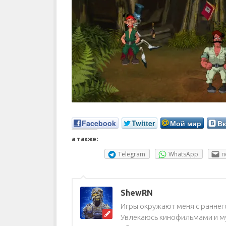
Facebook
Twitter
Мой мир
Вк
а также:
Telegram
WhatsApp
п
ShewRN
Игры окружают меня с раннего
Увлекаюсь кинофильмами и му