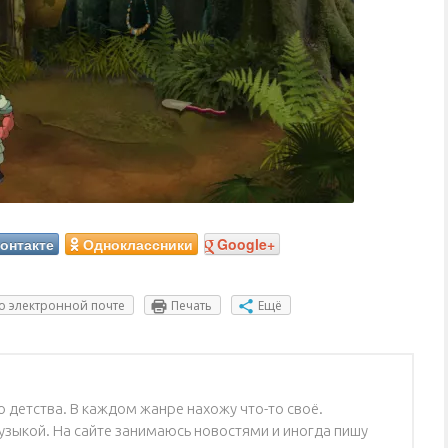
онтакте
Одноклассники
Google+
о электронной почте
Печать
Ещё
 детства. В каждом жанре нахожу что-то своё.
зыкой. На сайте занимаюсь новостями и иногда пишу