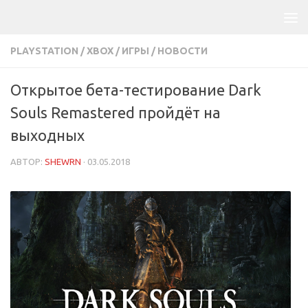
PLAYSTATION
/
XBOX
/
ИГРЫ
/
НОВОСТИ
Открытое бета-тестирование Dark
Souls Remastered пройдёт на
выходных
АВТОР:
SHEWRN
·
03.05.2018