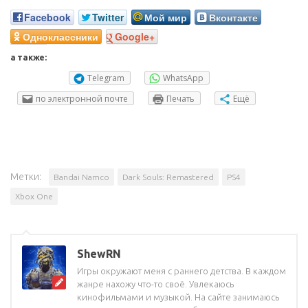
Facebook
Twitter
Мой мир
Вконтакте
Одноклассники
Google+
а также:
Telegram
WhatsApp
по электронной почте
Печать
Ещё
Метки:
Bandai Namco
Dark Souls: Remastered
PS4
Xbox One
ShewRN
Игры окружают меня с раннего детства. В каждом
жанре нахожу что-то своё. Увлекаюсь
кинофильмами и музыкой. На сайте занимаюсь