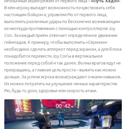
необычный экшен-режим от первого лица –
«Путь Хадо»
.
В нём игроку выпадет возможность почувствовать себя
настоящим бойцом и, управляя Рю от первого лица,
выполнять различные удары по бесконечно возникающим
из ниоткуда противникам с помощью контроллеров Joy
Con. За каждый приём отвечает определённое движение
геймпадов. К примеру, чтобы выполнить «Сёрюкен»
необходимо сделать апперкот перед экраном, а для блока
понадобится перевести Joy Con’ы в вертикальное
положение перед собой и так далее. Волны врагов идут не
прекращаясь, а главная цель проста – выжить как можно
дольше. За успехи игрока вознаграждают очками навыков.
Их можно потратить на улучшение личных характеристик
Рю, будь то урон, здоровье или скорость атаки.