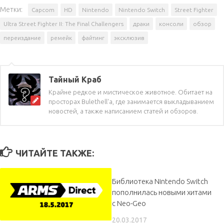
Метки:
Capcom
HD
Nintendo
Nintendo Switch
Street Fighter
Ultra Street Fighter II: The Final Challengers
драки
консоли
обзор
переиздание
ремейк
файтинг
эксклюзив
Тайный Краб
Крайне редкое и мистическое животное. Обитает на
просторах Bulethell'a, где занимается выкладыванием
новостей, а также написанием статей и обзоров.
ЧИТАЙТЕ ТАКЖЕ:
Библиотека Nintendo Switch
пополнилась новыми хитами
с Neo-Geo
20.03.2017