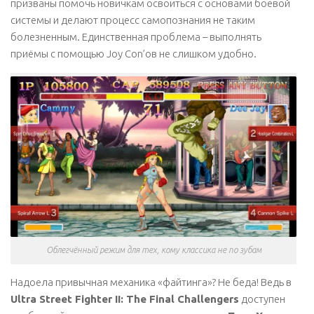
призваны помочь новичкам освоиться с основами боевой
системы и делают процесс самопознания не таким
болезненным. Единственная проблема – выполнять
приёмы с помощью Joy Con’ов не слишком удобно.
Облегчённый режим для тех, кому классика не по зубам
Надоела привычная механика «файтинга»? Не беда! Ведь в
Ultra Street Fighter II: The Final Challengers
доступен