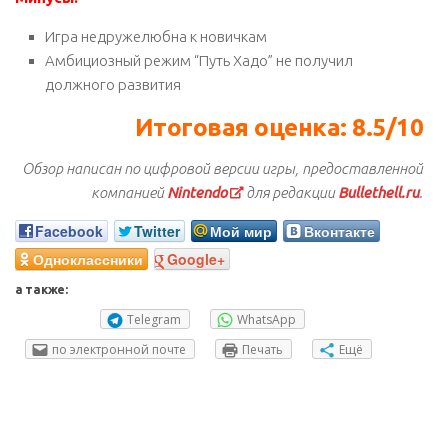
Игра недружелюбна к новичкам
Амбициозный режим “Путь Хадо” не получил
должного развития
Итоговая оценка: 8.5/10
Обзор написан по цифровой версии игры, предоставленной
компанией
Nintendo
для редакции
Bullethell.ru
.
Facebook
Twitter
Мой мир
Вконтакте
Одноклассники
Google+
а также:
Telegram
WhatsApp
по электронной почте
Печать
Ещё