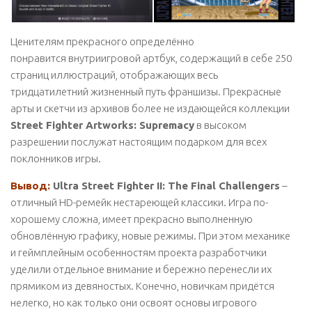
Ценителям прекрасного определённо
понравится внутриигровой артбук, содержащий в себе 250
страниц иллюстраций, отображающих весь
тридцатилетний жизненный путь франшизы. Прекрасные
арты и скетчи из архивов более не издающейся коллекции
Street Fighter Artworks: Supremacy
в высоком
разрешении послужат настоящим подарком для всех
поклонников игры.
Вывод:
Ultra Street Fighter II: The Final Challengers
–
отличный HD-ремейк нестареющей классики. Игра по-
хорошему сложна, имеет прекрасно выполненную
обновлённую графику, новые режимы. При этом механике
и геймплейным особенностям проекта разработчики
уделили отдельное внимание и бережно перенесли их
прямиком из девяностых. Конечно, новичкам придётся
нелегко, но как только они освоят основы игрового