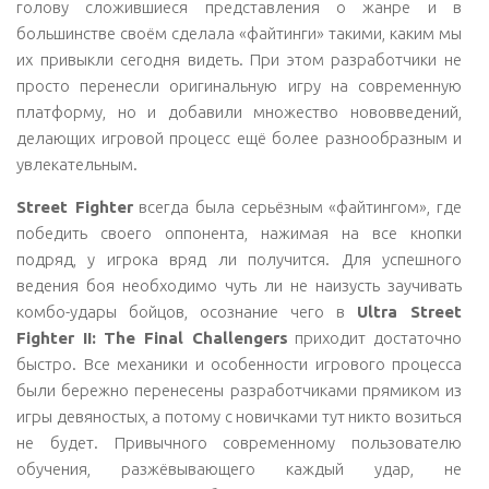
голову сложившиеся представления о жанре и в
большинстве своём сделала «файтинги» такими, каким мы
их привыкли сегодня видеть. При этом разработчики не
просто перенесли оригинальную игру на современную
платформу, но и добавили множество нововведений,
делающих игровой процесс ещё более разнообразным и
увлекательным.
Street Fighter
всегда была серьёзным «файтингом», где
победить своего оппонента, нажимая на все кнопки
подряд, у игрока вряд ли получится. Для успешного
ведения боя необходимо чуть ли не наизусть заучивать
комбо-удары бойцов, осознание чего в
Ultra Street
Fighter II: The Final Challengers
приходит достаточно
быстро. Все механики и особенности игрового процесса
были бережно перенесены разработчиками прямиком из
игры девяностых, а потому с новичками тут никто возиться
не будет. Привычного современному пользователю
обучения, разжёвывающего каждый удар, не