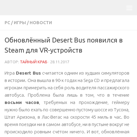
PC
/
ИГРЫ
/
НОВОСТИ
Обновлённый Desert Bus появился в
Steam для VR-устройств
АВТОР:
ТАЙНЫЙ КРАБ
·
28.11.2017
Игра
Desert Bus
считается одним из худших симуляторов
в истории. Она вышла в 90-х годах на Sega CD и предлагала
игрокам примерить на себя роль водителя пассажирского
автобуса. Проблема была лишь в том, что в течение
восьми часов
, требуемых на прохождение, геймеру
нужно было ехать по совершенно пустому шоссе из Тусона,
Штат Аризона, в Лас-Вегас на скорости 45 миль в час. Во
время поездки ни в самом автобусе, ни в пустыне вокруг не
происходило ровным счётом ничего. И вот, обновлённая