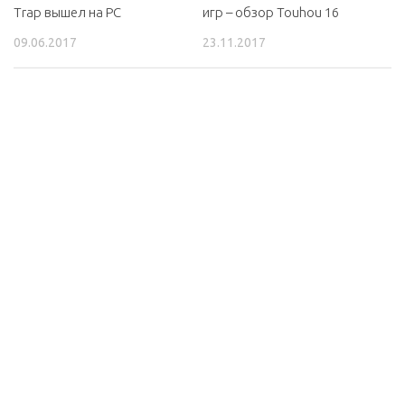
игр – обзор Touhou 16
Trap вышел на PC
23.11.2017
09.06.2017