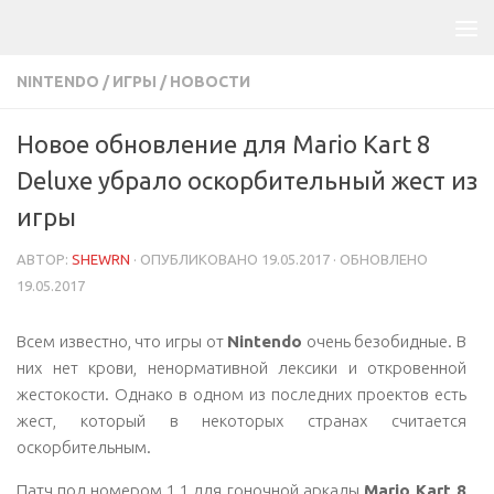
NINTENDO
/
ИГРЫ
/
НОВОСТИ
Новое обновление для Mario Kart 8
Deluxe убрало оскорбительный жест из
игры
АВТОР:
SHEWRN
· ОПУБЛИКОВАНО
19.05.2017
· ОБНОВЛЕНО
19.05.2017
Всем известно, что игры от
Nintendo
очень безобидные. В
них нет крови, ненормативной лексики и откровенной
жестокости. Однако в одном из последних проектов есть
жест, который в некоторых странах считается
оскорбительным.
Патч под номером 1.1 для гоночной аркады
Mario Kart 8