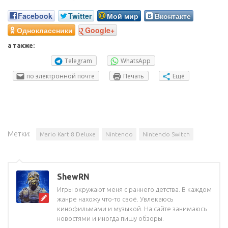
Facebook
Twitter
Мой мир
Вконтакте
Одноклассники
Google+
а также:
Telegram
WhatsApp
по электронной почте
Печать
Ещё
Метки:
Mario Kart 8 Deluxe
Nintendo
Nintendo Switch
ShewRN
Игры окружают меня с раннего детства. В каждом
жанре нахожу что-то своё. Увлекаюсь
кинофильмами и музыкой. На сайте занимаюсь
новостями и иногда пишу обзоры.