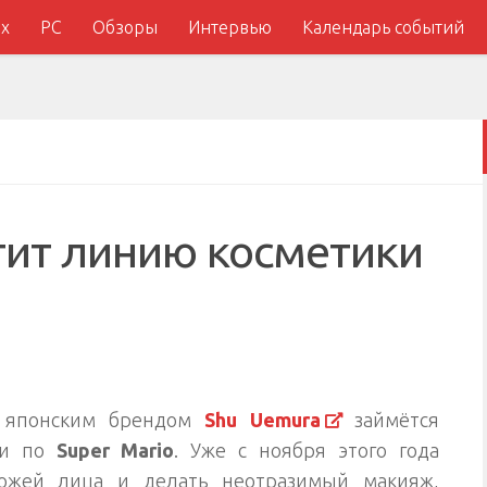
x
PC
Обзоры
Интервью
Календарь событий
тит линию косметики
 японским брендом
Shu Uemura
займётся
ки по
Super Mario
. Уже с ноября этого года
кожей лица и делать неотразимый макияж,