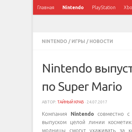
Главная
Nintendo
PlayStation
Xbo
NINTENDO
/
ИГРЫ
/
НОВОСТИ
Nintendo выпус
по Super Mario
АВТОР:
ТАЙНЫЙ КРАБ
·
24.07.2017
Компания
Nintendo
совместно с
выпуском целой линии космети
модницы смогут ухаживать за 