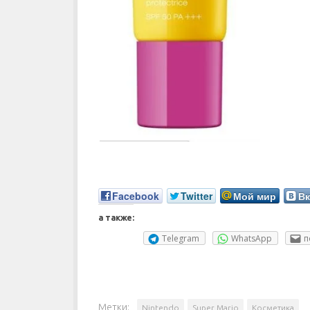
Facebook
Twitter
Мой мир
Вк
а также:
Telegram
WhatsApp
п
Метки:
Nintendo
Super Mario
Косметика