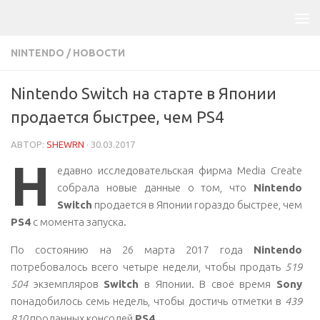
NINTENDO
/
НОВОСТИ
Nintendo Switch на старте в Японии
продается быстрее, чем PS4
АВТОР:
SHEWRN
·
30.03.2017
Н
едавно исследовательская фирма Media Create
собрала новые данные о том, что
Nintendo
Switch
продается в Японии гораздо быстрее, чем
PS4
с момента запуска.
По состоянию на 26 марта 2017 года
Nintendo
потребовалось всего четыре недели, чтобы продать
519
504
экземпляров
Switch
в Японии. В своё время
Sony
понадобилось семь недель, чтобы достичь отметки в
439
810
проданных консолей
PS4
.