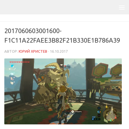
2017060603001600-
F1C11A22FAEE3B82F21B330E1B786A39
АВТОР:
ЮРИЙ ХРИСТЕВ
·
16.10.2017