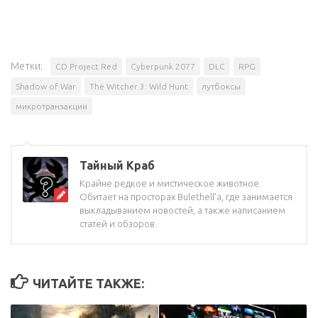
Метки:
CD Project Red
Cyberpunk 2077
DLC
RPG
Shadow of War
The Witcher 3: Wild Hunt
лутбоксы
микротранзакции
Тайный Краб
Крайне редкое и мистическое животное.
Обитает на просторах Bulethell'a, где занимается
выкладыванием новостей, а также написанием
статей и обзоров.
ЧИТАЙТЕ ТАКЖЕ: