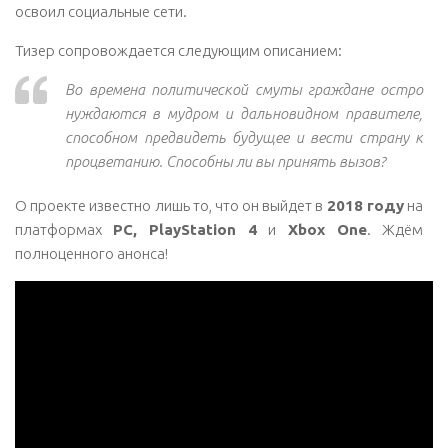
освоил социальные сети.
Тизер сопровождается следующим описанием:
Во времена политической смуты граждане остро
нуждаются в мудром и дальновидном правителе,
способном предвидеть будущее и вести страну к
процветанию. Способны ли вы принять вызов?
О проекте известно лишь то, что он выйдет в
2018 году
на
платформах
PC, PlayStation 4
и
Xbox One
. Ждём
полноценного анонса!