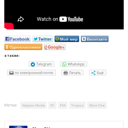
Facebook
Twitter
Мой мир
Вконтакте
Одноклассники
Google+
а также:
Telegram
WhatsApp
по электронной почте
Печать
Ещё
Метки:
Kalypso Media
PC
PS4
Tropico
Xbox One