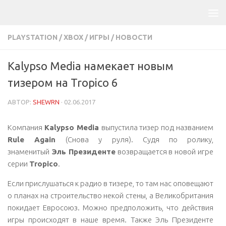
PLAYSTATION
/
XBOX
/
ИГРЫ
/
НОВОСТИ
Kalypso Media намекает новым
тизером на Tropico 6
АВТОР:
SHEWRN
·
02.06.2017
Компания
Kalypso Media
выпустила тизер под названием
Rule Again
(Снова у руля). Судя по ролику,
знаменитый
Эль Президенте
возвращается в новой игре
серии
Tropico
.
Если прислушаться к радио в тизере, то там нас оповещают
о планах на строительство некой стены, а Великобритания
покидает Евросоюз. Можно предположить, что действия
игры происходят в наше время. Также Эль Президенте