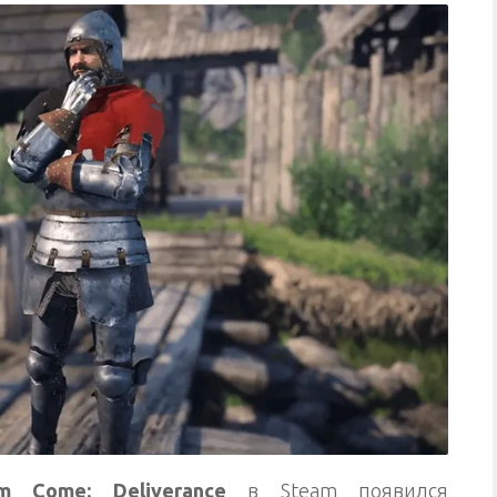
m Come: Deliverance
в Steam появился