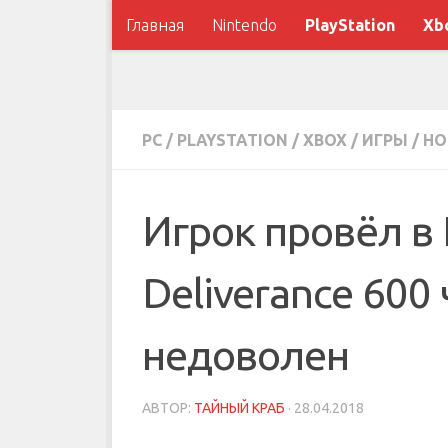
Главная
Nintendo
PlayStation
Xb
PC
/
PLAYSTATION
/
XBOX
/
ИГРЫ
/
НО
Игрок провёл в
Deliverance 600 
недоволен
АВТОР:
ТАЙНЫЙ КРАБ
·
28.04.2018