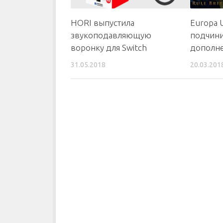
HORI выпустила
Europa U
звукоподавляющую
подчини
воронку для Switch
дополне
31.05.2018
20.03.201