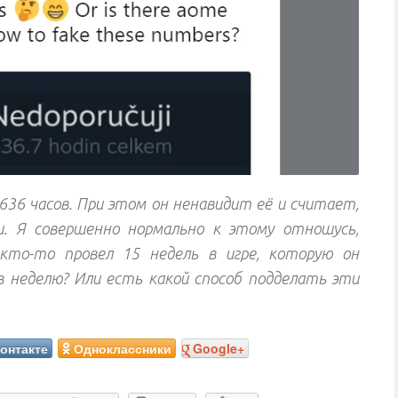
636 часов. При этом он ненавидит её и считает,
и. Я совершенно нормально к этому отношусь,
кто-то провел 15 недель в игре, которую он
 в неделю? Или есть какой способ подделать эти
онтакте
Одноклассники
Google+