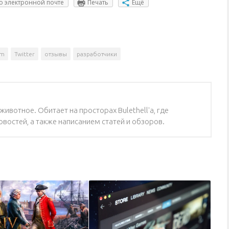
о электронной почте
Печать
Ещё
am
Twitter
отзывы
разработчики
ивотное. Обитает на просторах Bulethell'a, где
востей, а также написанием статей и обзоров.