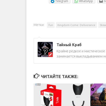
Telegram
WhatsApp
п
Метки:
fun
Kingdom Come: Deliverance
Ste
Тайный Краб
Крайне редкое и мистическое ж
занимается выкладыванием но
ЧИТАЙТЕ ТАКЖЕ: