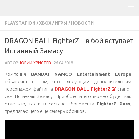
PLAYSTATION
/
XBOX
/
ИГРЫ
/
НОВОСТИ
DRAGON BALL FighterZ – в бой вступает
Истинный Замасу
АВТОР:
ЮРИЙ ХРИСТЕВ
·
26.04.2018
Компания
BANDAI NAMCO Entertainment Europe
объявляет о том, что следующим дополнительным
персонажем файтинга
DRAGON BALL FighterZ
станет
сам Истинный Замасу. Приобрести его можно будет как
отдельно, так и в составе абонемента
FighterZ Pass
,
предлагающего еще семерых бойцов.