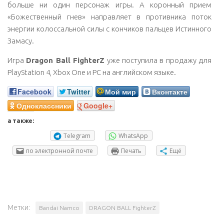
больше ни один персонаж игры. А коронный прием
«Божественный гнев» направляет в противника поток
энергии колоссальной силы с кончиков пальцев Истинного
Замасу.
Игра
Dragon Ball FighterZ
уже поступила в продажу для
PlayStation 4, Xbox One и PC на английском языке.
Facebook
Twitter
Мой мир
Вконтакте
Одноклассники
Google+
а также:
Telegram
WhatsApp
по электронной почте
Печать
Ещё
Метки:
Bandai Namco
DRAGON BALL FighterZ