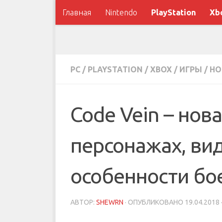
Главная
Nintendo
PlayStation
Xb
PC
/
PLAYSTATION
/
XBOX
/
ИГРЫ
/
НО
Code Vein – нов
персонажах, ви
особенности бо
АВТОР:
SHEWRN
· ОПУБЛИКОВАНО
19.04.2018