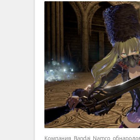
Компания
Bandai Namco
обнародов