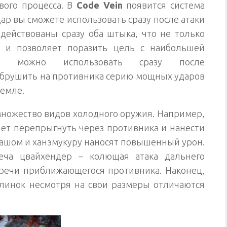
вого процесса. В
Code Vein
появится система
ар вы сможете использовать сразу после атаки
адействованы сразу оба штыка, что не только
о и позволяет поразить цель с наибольшей
ние можно использовать сразу после
брушить на противника серию мощных ударов
земле.
множество видов холодного оружия. Например,
яет перепрыгнуть через противника и нанести
лашом и ханэмукуру наносят повышенный урон.
еча цвайхендер – колющая атака дальнего
тречи приближающегося противника. Наконец,
линок несмотря на свои размеры отличаются