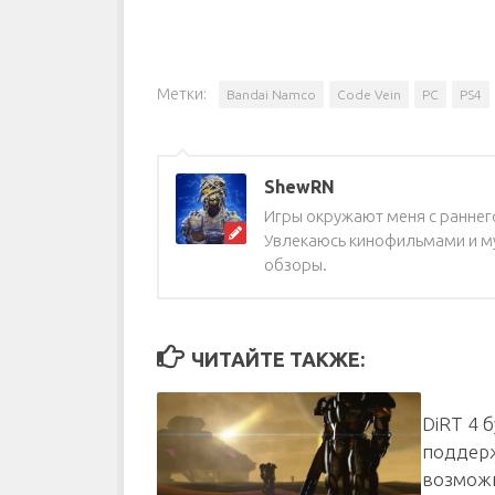
Метки:
Bandai Namco
Code Vein
PC
PS4
ShewRN
Игры окружают меня с раннего
Увлекаюсь кинофильмами и му
обзоры.
ЧИТАЙТЕ ТАКЖЕ:
DiRT 4 
поддерж
возможн