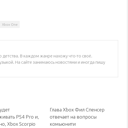
Xbox One
 детства. В каждом жанре нахожу что-то своё.
зыкой. На сайте занимаюсь новостями и иногда пишу
будет
Глава Xbox Фил Спенсер
ивать PS4 Pro и,
отвечает на вопросы
о, Xbox Scorpio
комьюнити