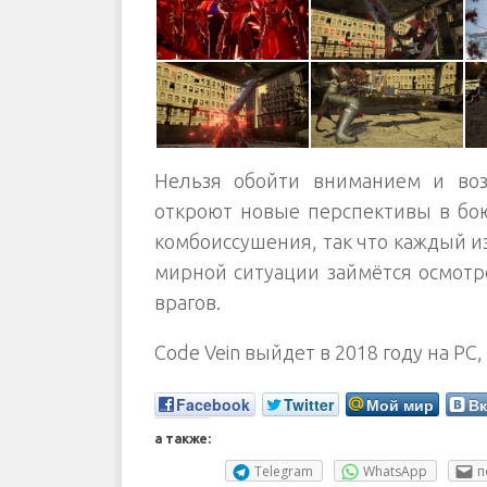
Нельзя обойти вниманием и во
откроют новые перспективы в бо
комбоиссушения, так что каждый из
мирной ситуации займётся осмотр
врагов.
Code Vein
выйдет в 2018 году на PC, 
Facebook
Twitter
Мой мир
Вк
а также:
Telegram
WhatsApp
п