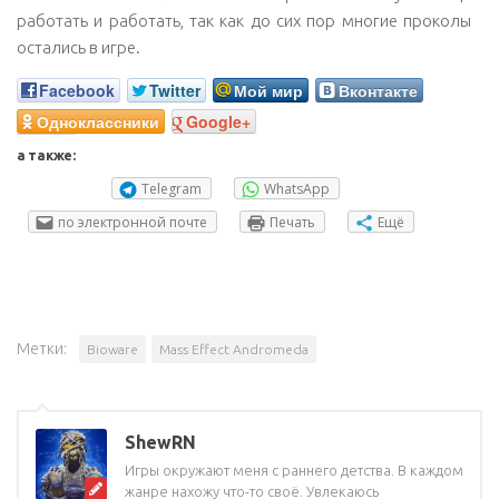
работать и работать, так как до сих пор многие проколы
остались в игре.
Facebook
Twitter
Мой мир
Вконтакте
Одноклассники
Google+
а также:
Telegram
WhatsApp
по электронной почте
Печать
Ещё
Метки:
Bioware
Mass Effect Andromeda
ShewRN
Игры окружают меня с раннего детства. В каждом
жанре нахожу что-то своё. Увлекаюсь