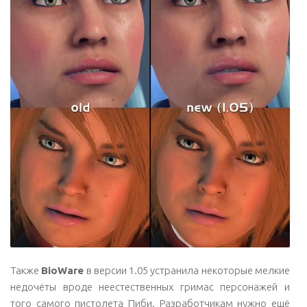
Также
BioWare
в версии 1.05 устранила некоторые мелкие
недочёты вроде неестественных гримас персонажей и
того самого пистолета Пиби. Разработчикам нужно ещё