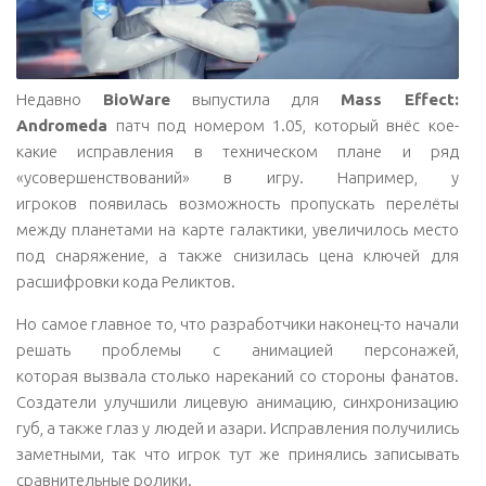
Недавно
BioWare
выпустила для
Mass Effect:
Andromeda
патч под номером 1.05, который внёс кое-
какие исправления в техническом плане и ряд
«усовершенствований» в игру. Например, у
игроков появилась возможность пропускать перелёты
между планетами на карте галактики, увеличилось место
под снаряжение, а также снизилась цена ключей для
расшифровки кода Реликтов.
Но самое главное то, что разработчики наконец-то начали
решать проблемы с анимацией персонажей,
которая вызвала столько нареканий со стороны фанатов.
Создатели улучшили лицевую анимацию, синхронизацию
губ, а также глаз у людей и азари. Исправления получились
заметными, так что игрок тут же принялись записывать
сравнительные ролики.