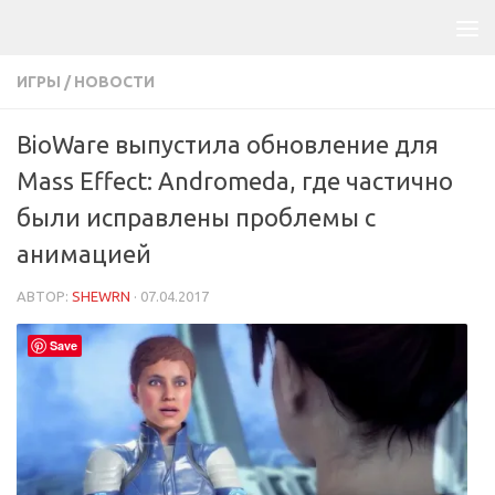
ИГРЫ
/
НОВОСТИ
BioWare выпустила обновление для
Mass Effect: Andromeda, где частично
были исправлены проблемы с
анимацией
АВТОР:
SHEWRN
·
07.04.2017
Save