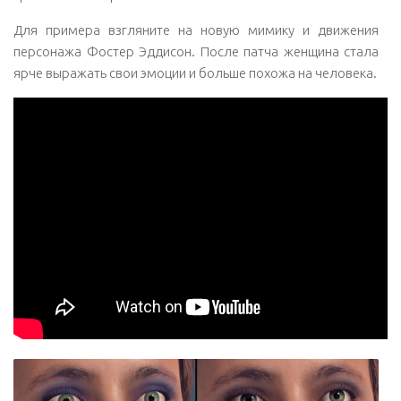
Для примера взгляните на новую мимику и движения
персонажа Фостер Эддисон. После патча женщина стала
ярче выражать свои эмоции и больше похожа на человека.