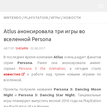
NINTENDO
/
PLAYSTATION
/
ИГРЫ
/
НОВОСТИ
Atlus анонсировала три игры во
вселенной Persona
АВТОР:
SHEWRN
·
02.08.2017
В последнее время компания
Atlus
очень радует фанатов
серии
Persona.
Ранее она анонсировала аниме-
сериал
Persona 5 the Animation
,
а сегодня стало
известно
о работе над тремя новыми играми по
вселенной.
Проекты получили названия
Persona 3: Dancing Moon
Night
и
Persona 5: Dancing Star Night.
Танцевальные
игры планируют выпустить весной 2018 года на PlayStation
4 и PlayStation Vita в Японии.