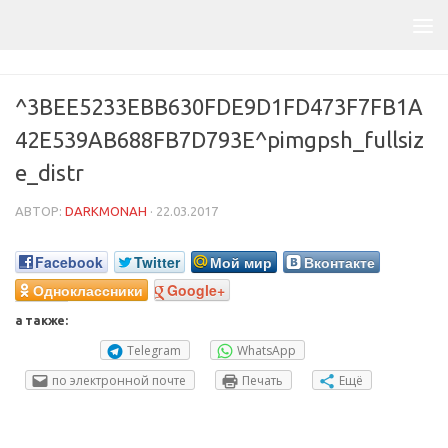
^3BEE5233EBB630FDE9D1FD473F7FB1A
42E539AB688FB7D793E^pimgpsh_fullsiz
e_distr
АВТОР:
DARKMONAH
·
22.03.2017
Facebook
Twitter
Мой мир
Вконтакте
Одноклассники
Google+
а также:
Telegram
WhatsApp
по электронной почте
Печать
Ещё