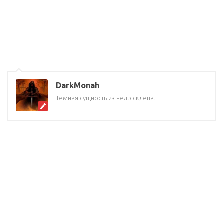
DarkMonah
Темная сущность из недр склепа.