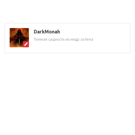
DarkMonah
Темная сущность из недр склепа.