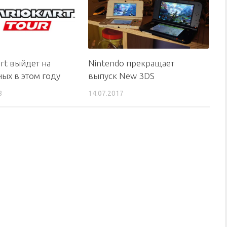
art выйдет на
Nintendo прекращает
ых в этом году
выпуск New 3DS
8
14.07.2017