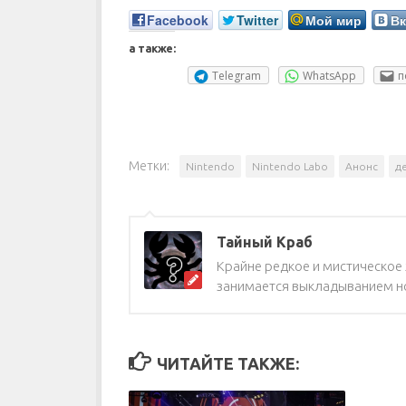
Facebook
Twitter
Мой мир
Вк
а также:
Telegram
WhatsApp
п
Метки:
Nintendo
Nintendo Labo
Анонс
д
Тайный Краб
Крайне редкое и мистическое ж
занимается выкладыванием но
ЧИТАЙТЕ ТАКЖЕ: