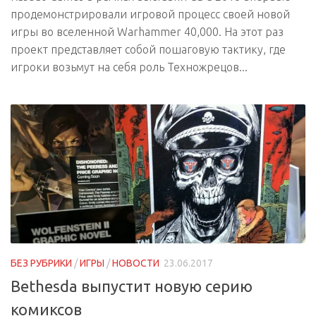
продемонстрировали игровой процесс своей новой
игры во вселенной Warhammer 40,000. На этот раз
проект представляет собой пошаговую тактику, где
игроки возьмут на себя роль Техножрецов...
БЕЗ РУБРИКИ
/
ИГРЫ
/
НОВОСТИ
23.06.2017
Bethesda выпустит новую серию
комиксов