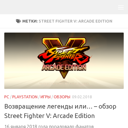
МЕТКИ:
STREET FIGHTER V: ARCADE EDITION
PC
/
PLAYSTATION
/
ИГРЫ
/
ОБЗОРЫ
09.02.2018
Возвращение легенды или… – обзор
Street Fighter V: Arcade Edition
16 января 2018 года порадовало фанатов