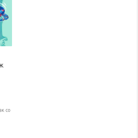
ж
ак со