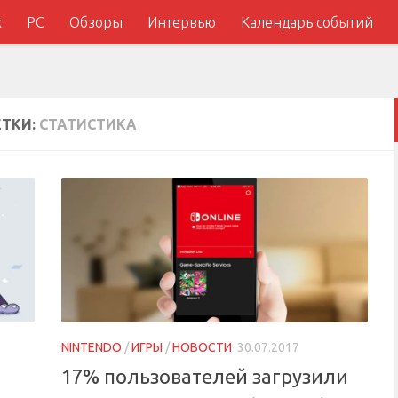
x
PC
Обзоры
Интервью
Календарь событий
ТКИ:
СТАТИСТИКА
NINTENDO
/
ИГРЫ
/
НОВОСТИ
30.07.2017
17% пользователей загрузили