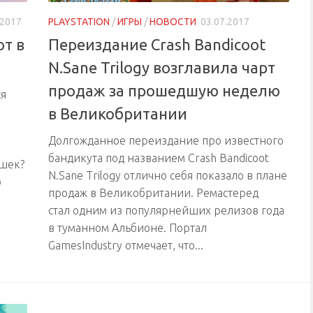
.2017
PLAYSTATION
/
ИГРЫ
/
НОВОСТИ
03.07.2017
т в
Переиздание Crash Bandicoot
N.Sane Trilogy возглавила чарт
продаж за прошедшую неделю
ся
в Великобритании
Долгожданное переиздание про известного
бандикута под названием Crash Bandicoot
ушек?
N.Sane Trilogy отлично себя показало в плане
ю
продаж в Великобритании. Ремастеред
стал одним из популярнейших релизов года
в туманном Альбионе. Портал
GamesIndustry отмечает, что...