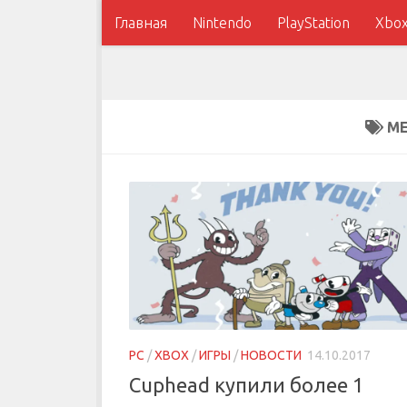
Главная
Nintendo
PlayStation
Xbo
МЕ
PC
/
XBOX
/
ИГРЫ
/
НОВОСТИ
14.10.2017
Cuphead купили более 1