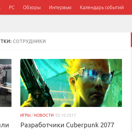
x
PC
Обзоры
Интервью
Календарь событий
ТКИ:
СОТРУДНИКИ
ИГРЫ
/
НОВОСТИ
05.10.2017
шли
Разработчики Cuberpunk 2077