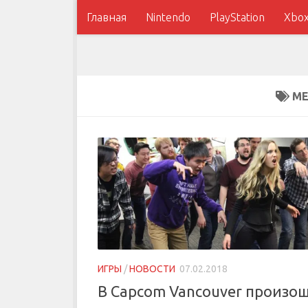
Главная
Nintendo
PlayStation
Xbo
МЕ
ИГРЫ
/
НОВОСТИ
07.02.2018
В Capcom Vancouver произо