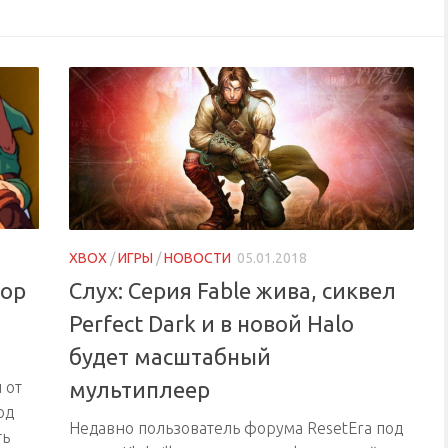
XBOX
/
ИГРЫ
/
НОВОСТИ
05.01.2018
бор
Слух: Серия Fable жива, сиквел
Perfect Dark и в новой Halo
будет масштабный
мультиплеер
 от
од
Недавно пользователь форума ResetEra под
ть