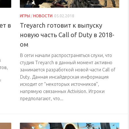
ИГРЫ
/
НОВОСТИ
05.02.2018
ет в
Treyarch готовит к выпуску
новую часть Call of Duty в 2018-
ом
В сети начали распространяться слухи, что
й
студия Treyarch в данный момент активно
тов,
занимается разработкой новой части Call of
Duty. Данная инсайдерская информация
f
исходит от “некоторых источников”,
напрямую связанных Activision. Игроки
предполагают, что...