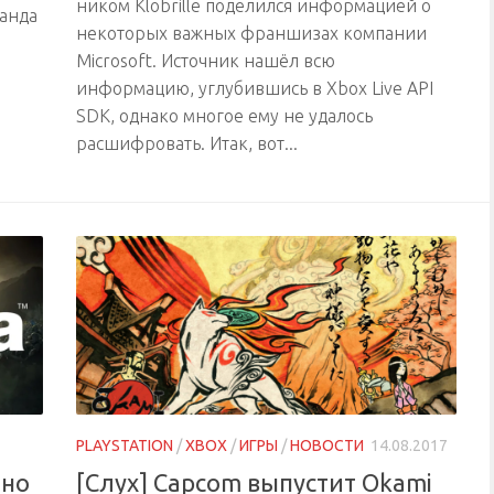
ником Klobrille поделился информацией о
манда
некоторых важных франшизах компании
Microsoft. Источник нашёл всю
информацию, углубившись в Xbox Live API
SDK, однако многое ему не удалось
расшифровать. Итак, вот...
PLAYSTATION
/
XBOX
/
ИГРЫ
/
НОВОСТИ
14.08.2017
нно
[Слух] Capcom выпустит Okami