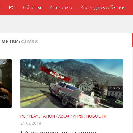
x
PC
Обзоры
Интервью
Календарь событий
МЕТКИ:
СЛУХИ
PC
/
PLAYSTATION
/
XBOX
/
ИГРЫ
/
НОВОСТИ
21.02.2018
EA опровергли наличие