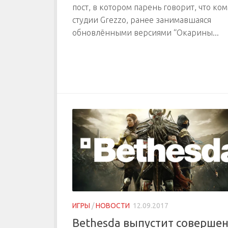
пост, в котором парень говорит, что ко
студии Grezzo, ранее занимавшаяся
обновлёнными версиями “Окарины...
ИГРЫ
/
НОВОСТИ
12.09.2017
Bethesda выпустит соверше