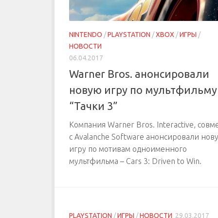
NINTENDO
/
PLAYSTATION
/
XBOX
/
ИГРЫ
/
НОВОСТИ
06.04.2017
Warner Bros. анонсировали
новую игру по мультфильму
“Тачки 3”
Компания Warner Bros. Interactive, совм
с Avalanche Software анонсировали нов
игру по мотивам одноименного
мультфильма – Cars 3: Driven to Win.
PLAYSTATION
/
ИГРЫ
/
НОВОСТИ
29.03.2017