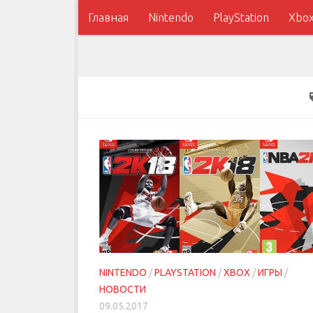
Главная
Nintendo
PlayStation
Xbo
NINTENDO
/
PLAYSTATION
/
XBOX
/
ИГРЫ
/
НОВОСТИ
09.05.2017