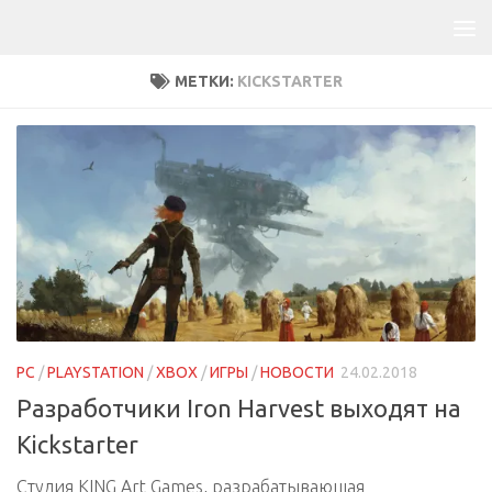
МЕТКИ:
KICKSTARTER
PC
/
PLAYSTATION
/
XBOX
/
ИГРЫ
/
НОВОСТИ
24.02.2018
Разработчики Iron Harvest выходят на
Kickstarter
Студия KING Art Games, разрабатывающая